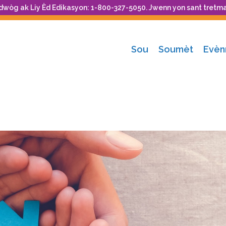
 dwòg ak Liy Èd Edikasyon: 1-800-327-5050. Jwenn yon sant tretm
Sou
Soumèt
Evè