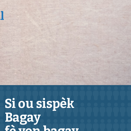
l
Si ou sispèk
Bagay