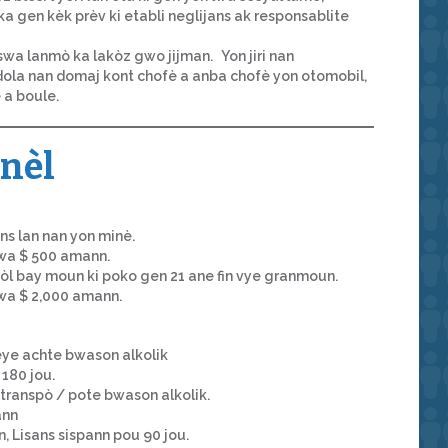
a gen kèk prèv ki etabli neglijans ak responsablite
oswa lanmò ka lakòz gwo jijman. Yon jiri nan
dola nan domaj kont chofè a anba chofè yon otomobil,
 a boule.
inèl
ns lan nan yon minè.
wa $ 500 amann.
kòl bay moun ki poko gen 21 ane fin vye granmoun.
wa $ 2,000 amann.
ye achte bwason alkolik
180 jou.
transpò / pote bwason alkolik.
ann
 Lisans sispann pou 90 jou.