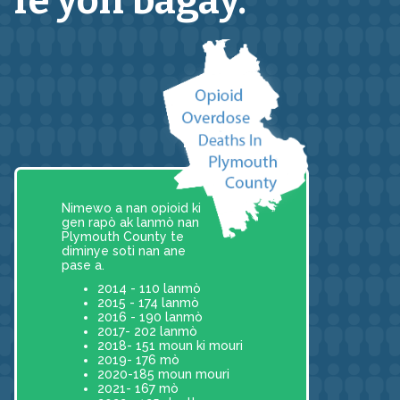
fè yon bagay.
Nimewo a nan opioid ki
gen rapò ak lanmò nan
Plymouth County te
diminye soti nan ane
pase a.
2014 - 110 lanmò
2015 - 174 lanmò
2016 - 190 lanmò
2017- 202 lanmò
2018- 151 moun ki mouri
2019- 176 mò
2020-185 moun mouri
2021- 167 mò