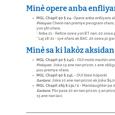
Minè opere anba enfliya
MGL Chapit 90 § 24-
Opere anba enfliyans al
Pinisyon:
Chenn nan premye pwogram ofans / a
yon 5th ofans.
* Anba 21 - Refize oswa yon BT nan .02 oswa 
* Laj 18-21 - 1ye ofans ak BAC .20 oswa pi
Minè sa ki lakòz aksida
MGL Chapit 90 § 24G
- OUI motè machin omi
Pinisyon:
Jiska 15 ane nan prizon, 1 ane obli
pou premye ofans.
MGL Chapit 90 § 24L -
OUI blesi kòporèl
Santans
:
Jiska 10 ane nan prizon ak jiska $5,
MGL Chapit 265 § 131/2 -
Manslaughter pa 
Santans
:
Plis pase 20 an nan prizon, 5 an pri
15 ane nan lavi.