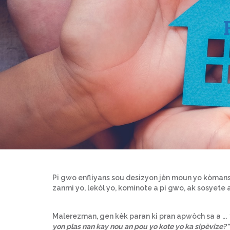
Pi gwo enfliyans sou desizyon jèn moun yo kòmanse
zanmi yo, lekòl yo, kominote a pi gwo, ak sosyete 
Malerezman, gen kèk paran ki pran apwòch sa a ...
yon plas nan kay nou an pou yo kote yo ka sipèvize?"