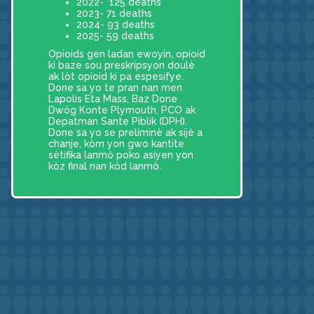
2022- 125 deaths
2023- 71 deaths
2024- 93 deaths
2025- 59 deaths
Opioids gen ladan ewoyin, opioid
ki baze sou preskripsyon doulè
ak lòt opioid ki pa espesifye.
Done sa yo te pran nan men
Lapolis Eta Mass, Baz Done
Dwòg Konte Plymouth, PCO ak
Depatman Sante Piblik (DPH).
Done sa yo se preliminè ak sijè a
chanje, kòm yon gwo kantite
sètifika lanmò poko asiyen yon
kòz final nan kòd lanmò.