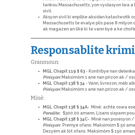
tankou Massachusetts, yon vyolasyon lwa a k
sivil.
Aksyon sivil ki enplike aksidan katastwofik 
Massachusetts te evalye plis pase 8 milyon 
ak magazen an likè ki te vann byè a ke chofè
Responsablite krim
Granmoun:
MGL Chapit 119 § 63
- Kontribye nan delenka
Pinisyon:
Maksimòm 1 ane nan prizon ak / os
MGL Chapit 138 § 34
- Vann, livrezon, mèb al
Pinisyon:
Maksimòm 1 ane nan prizon ak / os
Minè:
MGL Chapit 138 § 34A-
Minè: achte oswa ese
Penalite:
$300.00 amann, Lisans sispann pou 
MGL Chapit 138 § 34C-
Minè nan posesyon / 
Pinisyon:
Premye ofans: Maksimòm $ 50 am
Dezyèm ak lòt ofans: Maksimòm $ 150 amann,