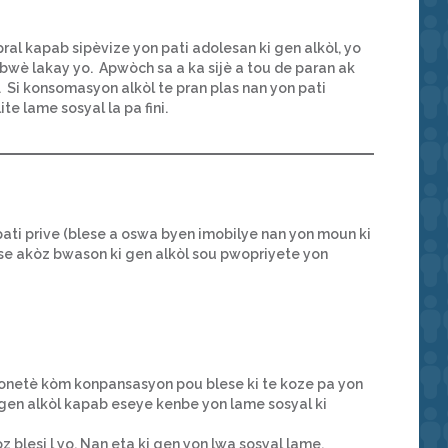
al kapab sipèvize yon pati adolesan ki gen alkòl, yo
e bwè lakay yo. Apwòch sa a ka sijè a tou de paran ak
l. Si konsomasyon alkòl te pran plas nan yon pati
te lame sosyal la pa fini.
pati prive (blese a oswa byen imobilye nan yon moun ki
e akòz bwason ki gen alkòl sou pwopriyete yon
onetè kòm konpansasyon pou blese ki te koze pa yon
i gen alkòl kapab eseye kenbe yon lame sosyal ki
z blesi l yo. Nan eta ki gen yon lwa sosyal lame,