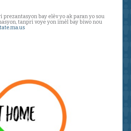
 prezantasyon bay elèv yo ak paran yo sou
masyon, tanpri voye yon imèl bay biwo nou
ate.ma.us
kay-wèb Hub