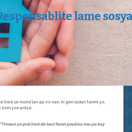
Responsablite lame sosya
 bwè se mond lan ap viv nan, ki gen ladan fanmi yo,
a kòm yon antye.
"
Timoun yo pral bwè de tout fason poukisa nou pa bay