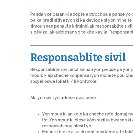
Pandan ke paran ki adopte apwòch sa a panse yo pr
pa ka predi sitiyasyon ki ka devlope si yon minè t
timoun nan penalite kriminèl ak responsablite sivi
sipèvize, ak adolesan yo te kite kay la, "responsabli
Responsablite sivil
Responsablite sivil enplike nan yon pwosè pa yon 
mouri) k ap chèche konpansasyon monetè pou bles
sosyal oswa lokal li / li kontwole.
Aksyon sivil yo adrese dwa prive.
Yon moun ki an kòlè ka chèche refè domaj m
lòt. Yon moun ki blese kòm rezilta bwason k
responsab pou blesi l yo.
Moun ki blese a ka di neglijans lame a te lakò