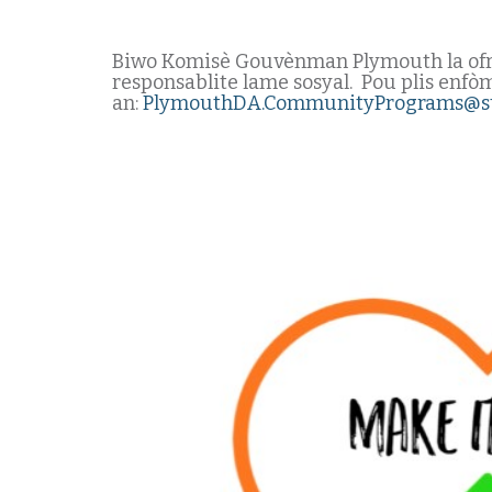
Biwo Komisè Gouvènman Plymouth la ofri
responsablite lame sosyal. Pou plis enfò
an:
PlymouthDA.CommunityPrograms@st
Fè li La