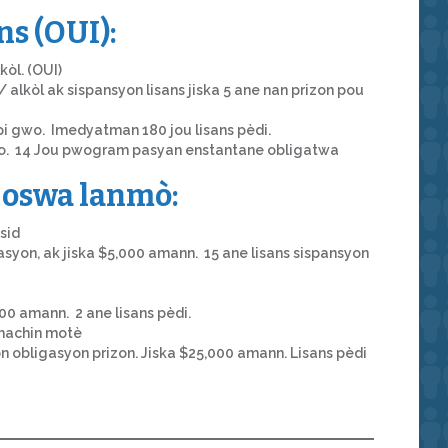
ns (OUI):
kòl. (OUI)
lkòl ak sispansyon lisans jiska 5 ane nan prizon pou
pi gwo. Imedyatman 180 jou lisans pèdi.
 gwo. 14 Jou pwogram pasyan enstantane obligatwa
n oswa lanmò:
sid
gasyon, ak jiska $5,000 amann. 15 ane lisans sispansyon
000 amann. 2 ane lisans pèdi.
machin motè
zon obligasyon prizon. Jiska $25,000 amann. Lisans pèdi