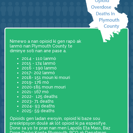
Nimewo a nan opioid ki gen rapò ak
lanmò nan Plymouth County te
diminye soti nan ane pase a.
2014 - 110 lanmò
2015 - 174 lanmò
2016 - 190 lanmò
2017- 202 lanmò
2018- 151 moun ki mouri
2019- 176 mò
2020-185 moun mouri
2021- 167 mò
2022- 125 deaths
2023- 71 deaths
2024- 93 deaths
2025- 59 deaths
Opioids gen ladan ewoyin, opioid ki baze sou
preskripsyon doulè ak lòt opioid ki pa espesifye.
Done sa yo te pran nan men Lapolis Eta Mass, Baz
Done Dwòg Konte Plymouth, PCO ak Depatman