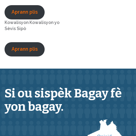
Aprann plis
Kowalisyon Kowalisyon yo
Sèvis Sipò
Aprann plis
Si ou sispèk
Bagay
fè
yon bagay.