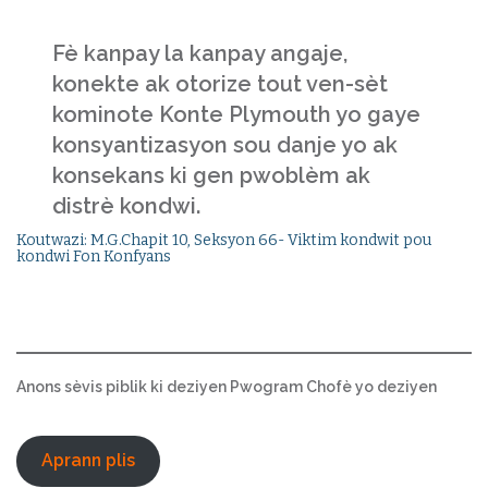
Fè kanpay la kanpay angaje,
konekte ak otorize tout ven-sèt
kominote Konte Plymouth yo gaye
konsyantizasyon sou danje yo ak
konsekans ki gen pwoblèm ak
distrè kondwi.
Koutwazi: M.G.Chapit 10, Seksyon 66- Viktim kondwit pou
kondwi Fon Konfyans
Anons sèvis piblik ki deziyen Pwogram Chofè yo deziyen
Aprann plis