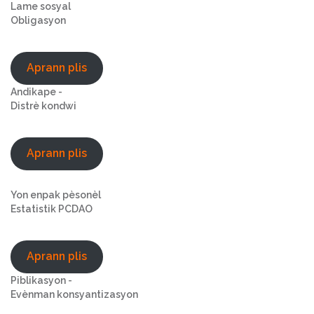
Lame sosyal
Obligasyon
Aprann plis
Andikape -
Distrè kondwi
Aprann plis
Yon enpak pèsonèl
Estatistik PCDAO
Aprann plis
Piblikasyon -
Evènman konsyantizasyon