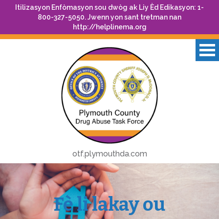
Itilizasyon Enfòmasyon sou dwòg ak Liy Èd Edikasyon: 1-
800-327-5050. Jwenn yon sant tretman nan
http://helplinema.org
otf.plymouthda.com
Fè li lakay ou