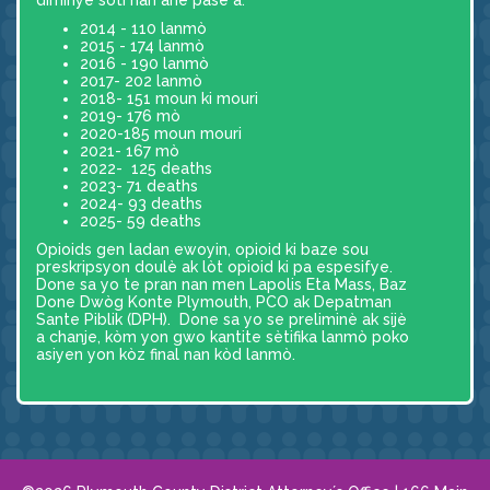
diminye soti nan ane pase a.
2014 - 110 lanmò
2015 - 174 lanmò
2016 - 190 lanmò
2017- 202 lanmò
2018- 151 moun ki mouri
2019- 176 mò
2020-185 moun mouri
2021- 167 mò
2022- 125 deaths
2023- 71 deaths
2024- 93 deaths
2025- 59 deaths
Opioids gen ladan ewoyin, opioid ki baze sou
preskripsyon doulè ak lòt opioid ki pa espesifye.
Done sa yo te pran nan men Lapolis Eta Mass, Baz
Done Dwòg Konte Plymouth, PCO ak Depatman
Sante Piblik (DPH). Done sa yo se preliminè ak sijè
a chanje, kòm yon gwo kantite sètifika lanmò poko
asiyen yon kòz final nan kòd lanmò.