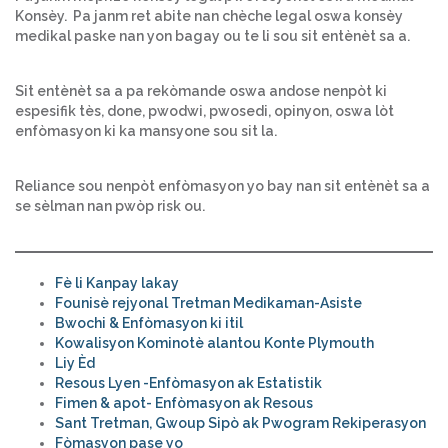
Konsèy. Pa janm ret abite nan chèche legal oswa konsèy
medikal paske nan yon bagay ou te li sou sit entènèt sa a.
Sit entènèt sa a pa rekòmande oswa andose nenpòt ki
espesifik tès, done, pwodwi, pwosedi, opinyon, oswa lòt
enfòmasyon ki ka mansyone sou sit la.
Reliance sou nenpòt enfòmasyon yo bay nan sit entènèt sa a
se sèlman nan pwòp risk ou.
Fè li Kanpay lakay
Founisè rejyonal Tretman Medikaman-Asiste
Bwochi & Enfòmasyon ki itil
Kowalisyon Kominotè alantou Konte Plymouth
Liy Èd
Resous Lyen -Enfòmasyon ak Estatistik
Fimen & apot- Enfòmasyon ak Resous
Sant Tretman, Gwoup Sipò ak Pwogram Rekiperasyon
Fòmasyon pase yo