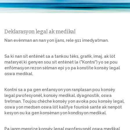
Deklarasyon legal ak medikal
Nan evènman an nan yon ijans, rele 911 imedyatman.
Sa ki nan sit entènèt sa a tankou tèks, grafik, imaj, ak lòt
materyèl ki genyen sou sit entènèt la ("Kontni") yo se pou
enfòmasyon rezon sèlman epi yo pa konstite konsèy legal
oswa medikal.
Kontni sa a pa gen entansyon yon ranplasan pou konsèy
legal pwofesyonèl, konsèy medikal, dyagnostik, oswa
tretman. Toujou chèche konsèy yon avoka pou konsèy legal,
oswa yon medsen oswa lòt kalifye founisè sante ak nenpòt
kesyon ou ka gen konsènan yon kondisyon medikal.
Pa janm meprize konsèy legal pwofesyonèl oswa medikal