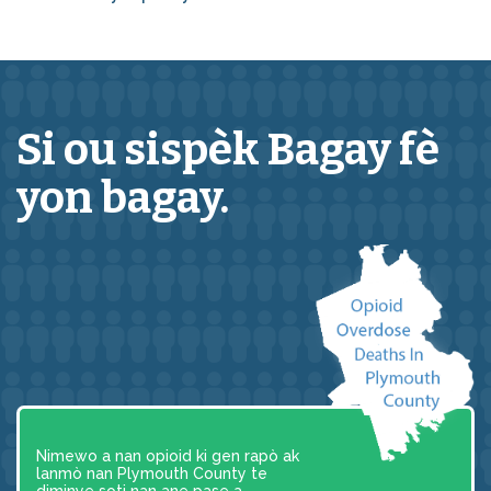
Si ou sispèk
Bagay
fè
yon bagay.
Nimewo a nan opioid ki gen rapò ak
lanmò nan Plymouth County te