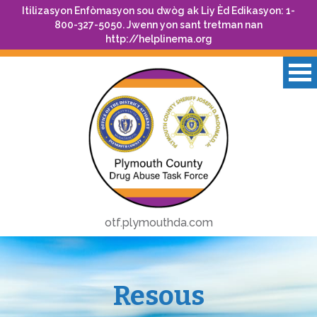
Itilizasyon Enfòmasyon sou dwòg ak Liy Èd Edikasyon: 1-
800-327-5050. Jwenn yon sant tretman nan
http://helplinema.org
otf.plymouthda.com
Resous