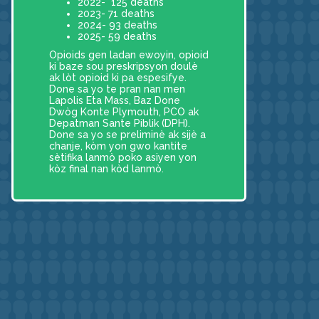
2022- 125 deaths
2023- 71 deaths
2024- 93 deaths
2025- 59 deaths
Opioids gen ladan ewoyin, opioid
ki baze sou preskripsyon doulè
ak lòt opioid ki pa espesifye.
Done sa yo te pran nan men
Lapolis Eta Mass, Baz Done
Dwòg Konte Plymouth, PCO ak
Depatman Sante Piblik (DPH).
Done sa yo se preliminè ak sijè a
chanje, kòm yon gwo kantite
sètifika lanmò poko asiyen yon
kòz final nan kòd lanmò.