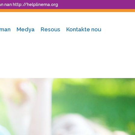
an nan
http://helplinema.org
nman
Medya
Resous
Kontakte nou