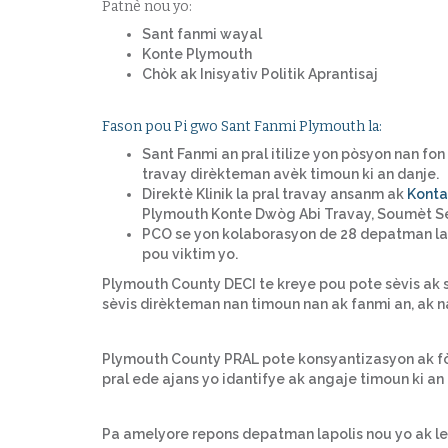
Patnè nou yo:
Sant fanmi wayal
Konte Plymouth
Chòk ak Inisyativ Politik Aprantisaj
Fason pou Pi gwo Sant Fanmi Plymouth la:
Sant Fanmi an pral itilize yon pòsyon nan fo
travay dirèkteman avèk timoun ki an danje.
Direktè Klinik la pral travay ansanm ak
Konta
Plymouth Konte Dwòg Abi Travay, Soumèt Seki
PCO se yon kolaborasyon de 28 depatman la
pou viktim yo.
Plymouth County DECI te kreye pou pote sèvis ak s
sèvis dirèkteman nan timoun nan ak fanmi an, ak 
Plymouth County PRAL pote konsyantizasyon ak fòm
pral ede ajans yo idantifye ak angaje timoun ki an
Pa amelyore repons depatman lapolis nou yo ak l