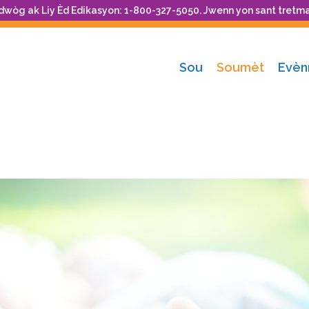
 dwòg ak Liy Èd Edikasyon: 1-800-327-5050. Jwenn yon sant tretm
Sou
Soumèt
Evè