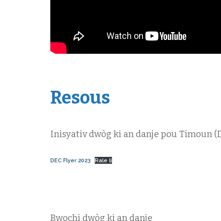
Resous
Inisyativ dwòg ki an danje pou Timoun 
DEC Flyer 2023
Rale li
Bwochi dwòg ki an danje