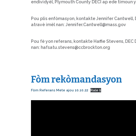
endividyèl, Plymouth County DECI ap ede timoun yo 
Pou plis enfòmasyon, kontakte Jennifer Cantwell
atravè imèl nan: Jennifer.Cantwell@mass.gov
Pou fè yon referans, kontakte Haffie Stevens, DEC 
nan: hafsatu.stevens@ccbrockton.org
Fòm rekòmandasyon
Fòm Referans Mete ajou 10.10.22
Rale li