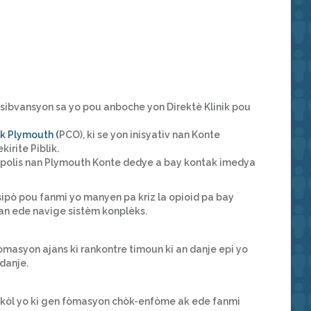
n sibvansyon sa yo pou anboche yon Direktè Klinik pou
k Plymouth (
PCO), ki se yon inisyativ nan Konte
rite Piblik.
polis nan Plymouth Konte dedye a bay kontak imedya
ipò pou fanmi yo manyen pa kriz la opioid pa bay
nan ede navige sistèm konplèks.
asyon ajans ki rankontre timoun ki an danje epi yo
 danje.
ekòl yo ki gen fòmasyon chòk-enfòme ak ede fanmi