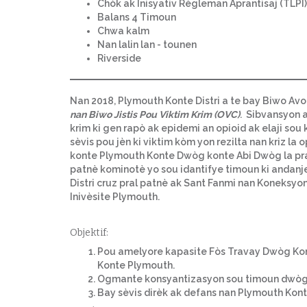
Chòk ak Inisyativ Règleman Aprantisaj (TLPI)
Balans 4 Timoun
Chwa kalm
Nan lalin lan - tounen
Riverside
Nan 2018, Plymouth Konte Distri a te bay Biwo Avo
nan Biwo Jistis Pou Viktim Krim (OVC)
. Sibvansyon a
krim ki gen rapò ak epidemi an opioid ak elaji so
sèvis pou jèn ki viktim kòm yon rezilta nan kriz la
konte Plymouth Konte Dwòg konte Abi Dwòg la pral it
patnè kominotè yo sou idantifye timoun ki andanje
Distri cruz pral patnè ak Sant Fanmi nan Koneks
Inivèsite Plymouth.
Objektif:
Pou amelyore kapasite Fòs Travay Dwòg Kon
Konte Plymouth.
Ogmante konsyantizasyon sou timoun dwòg 
Bay sèvis dirèk ak defans nan Plymouth Kont