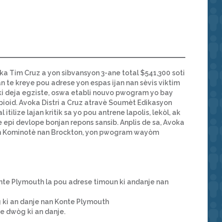
ka Tim Cruz a yon sibvansyon 3-ane total $541,300 soti
n te kreye pou adrese yon espas ijan nan sèvis viktim
u ki deja egziste, oswa etabli nouvo pwogram yo bay
 opioid. Avoka Distri a Cruz atravè Soumèt Edikasyon
ilize lajan kritik sa yo pou antrene lapolis, lekòl, ak
 epi devlope bonjan repons sansib. Anplis de sa, Avoka
yon Kominotè nan Brockton, yon pwogram wayòm
te Plymouth la pou adrese timoun ki andanje nan
ki an danje nan Konte Plymouth
e dwòg ki an danje.