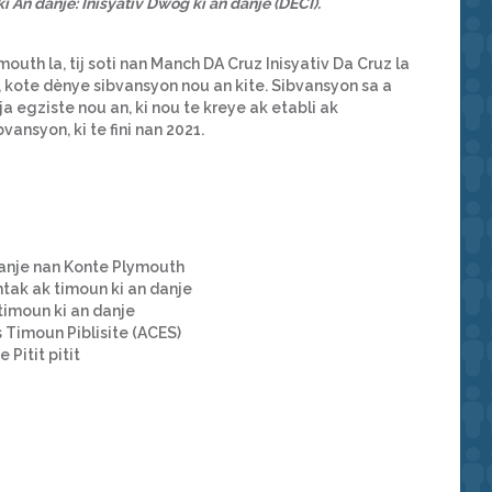
 An danje: Inisyativ Dwòg ki an danje (DECI).
uth la, tij soti nan Manch DA Cruz Inisyativ Da Cruz la
kote dènye sibvansyon nou an kite. Sibvansyon sa a
a egziste nou an, ki nou te kreye ak etabli ak
ansyon, ki te fini nan 2021.
danje nan Konte Plymouth
ntak ak timoun ki an danje
timoun ki an danje
 Timoun Piblisite (ACES)
Pitit pitit