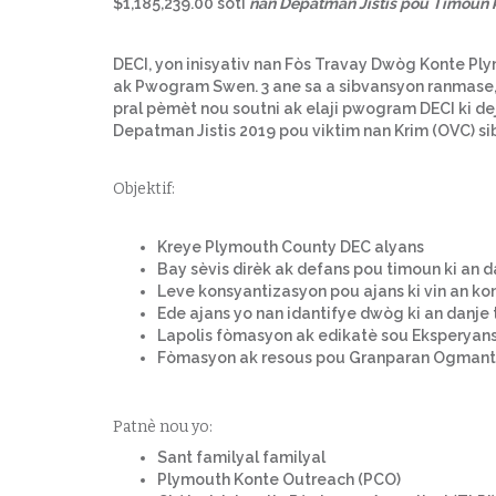
$1,185,239.00 soti
nan Depatman Jistis pou Timoun ki
DECI, yon inisyativ nan Fòs Travay Dwòg Konte Plymo
ak Pwogram Swen. 3 ane sa a sibvansyon ranmase, 
pral pèmèt nou soutni ak elaji pwogram DECI ki dej
Depatman Jistis 2019 pou viktim nan Krim (OVC) sibv
Objektif:
Kreye Plymouth County DEC alyans
Bay sèvis dirèk ak defans pou timoun ki an 
Leve konsyantizasyon pou ajans ki vin an ko
Ede ajans yo nan idantifye dwòg ki an danje 
Lapolis fòmasyon ak edikatè sou Eksperyans
Fòmasyon ak resous pou Granparan Ogmante 
Patnè nou yo:
Sant familyal familyal
Plymouth Konte Outreach (PCO)