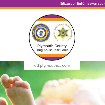
Itilizasyon Enfòmasyon sou
otf.plymouthda.com