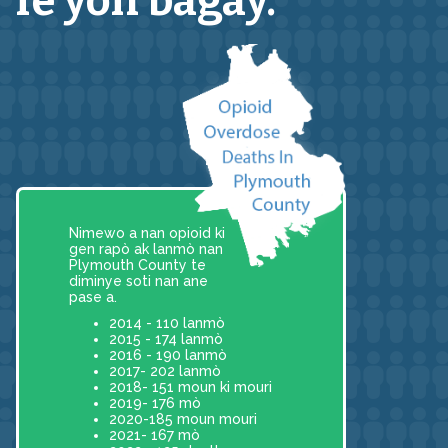
fè yon bagay.
Nimewo a nan opioid ki
gen rapò ak lanmò nan
Plymouth County te
diminye soti nan ane
pase a.
2014 - 110 lanmò
2015 - 174 lanmò
2016 - 190 lanmò
2017- 202 lanmò
2018- 151 moun ki mouri
2019- 176 mò
2020-185 moun mouri
2021- 167 mò