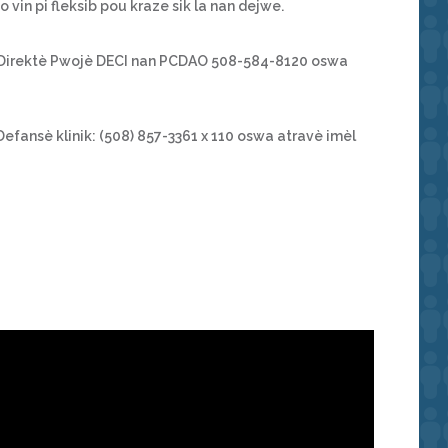
vin pi fleksib pou kraze sik la nan dejwe.
, Direktè Pwojè DECI nan PCDAO 508-584-8120 oswa
Defansè klinik: (508) 857-3361 x 110 oswa atravè imèl