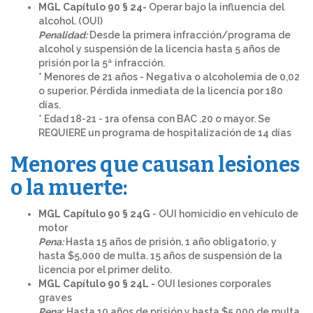
MGL Capítulo 90 § 24-
Operar bajo la influencia del
alcohol. (OUI)
Penalidad:
Desde la primera infracción/programa de
alcohol y suspensión de la licencia hasta 5 años de
prisión por la 5ª infracción.
* Menores de 21 años - Negativa o alcoholemia de 0,02
o superior. Pérdida inmediata de la licencia por 180
días.
* Edad 18-21 - 1ra ofensa con BAC .20 o mayor. Se
REQUIERE un programa de hospitalización de 14 días
Menores que causan lesiones
o la muerte:
MGL Capítulo 90 § 24G
- OUI homicidio en vehículo de
motor
Pena:
Hasta 15 años de prisión, 1 año obligatorio, y
hasta $5,000 de multa. 15 años de suspensión de la
licencia por el primer delito.
MGL Capítulo 90 § 24L -
OUI lesiones corporales
graves
Pena
:
Hasta 10 años de prisión y hasta $5,000 de multa.