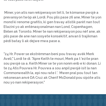
Miner, yon atis nan rekiperasyon tèt li, te kòmanse pwojè a
prevansyon twòp ak Lordi. Pou plis pase 26 ane, Miner te yon
mond ki renome grafitis, ki gen travay atistik parèt nan tout
Etazini yo ak entènasyonalman nan Lond, Copenhagen,
Bèlen ak Toronto. Miner te nan rekiperasyon pou nèf ane, ak
plis pase de ane nan sosyete konsekitif, anvan li trajikman
pèdi batay li ak dejwe mwa pase a.
"24 Hr. Power se ekstrèmman beni pou travay avèk Merk
Aveli," Lordi te di. "Apre Keith te mouri, Merk pa t 'ezite pran
sou pwojè sa a. Keith Miner se te yon nonm enb e ki donan. Li
te 24 Atis Pouvwa Hr. Pouvwa a sou anpil pwojè isit la nan
Commonwealth la, epi nou rate l '. Mwen pral pou tout tan
rekonesan anvè DA Cruz ak Cherif McDonald pou sipòte atis
nou yo nan rekiperasyon."