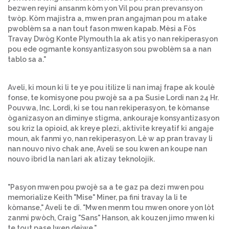
bezwen reyini ansanm kòm yon Vil pou pran prevansyon
twòp. Kòm majistra a, mwen pran angajman pou m atake
pwoblèm sa a nan tout fason mwen kapab. Mèsi a Fòs
Travay Dwòg Konte Plymouth la ak atis yo nan rekiperasyon
pou ede ogmante konsyantizasyon sou pwoblèm sa a nan
tablo sa a."
Aveli, ki moun ki li te ye pou itilize li nan imaj frape ak koulè
fonse, te komisyone pou pwojè sa a pa Susie Lordi nan 24 Hr.
Pouvwa, Inc. Lordi, ki se tou nan rekiperasyon, te kòmanse
òganizasyon an diminye stigma, ankouraje konsyantizasyon
sou kriz la opioid, ak kreye plezi, aktivite kreyatif ki angaje
moun, ak fanmi yo, nan rekiperasyon. Lè w ap pran travay li
nan nouvo nivo chak ane, Aveli se sou kwen an koupe nan
nouvo ibrid la nan lari ak atizay teknolojik.
"Pasyon mwen pou pwojè sa a te gaz pa dezi mwen pou
memorialize Keith "Mise" Miner, pa fini travay la li te
kòmanse," Aveli te di. "Mwen menm tou mwen onore yon lòt
zanmi pwòch, Craig "Sans" Hanson, ak kouzen jimo mwen ki
te tout pase lwen dejwe."