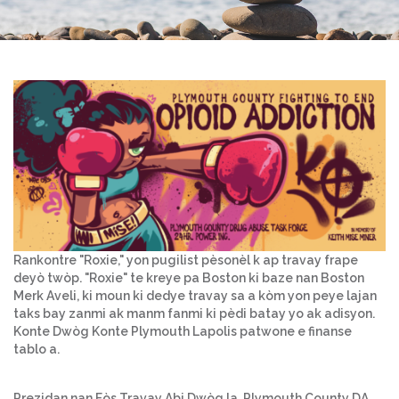
Rankontre "Roxie," yon pugilist pèsonèl k ap travay frape
deyò twòp. "Roxie" te kreye pa Boston ki baze nan Boston
Merk Aveli, ki moun ki dedye travay sa a kòm yon peye lajan
taks bay zanmi ak manm fanmi ki pèdi batay yo ak adisyon.
Konte Dwòg Konte Plymouth Lapolis patwone e finanse
tablo a.
Prezidan nan Fòs Travay Abi Dwòg la, Plymouth County DA