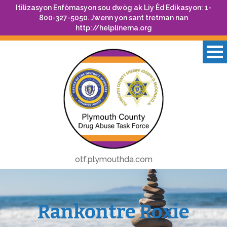
Itilizasyon Enfòmasyon sou dwòg ak Liy Èd Edikasyon: 1-
800-327-5050. Jwenn yon sant tretman nan
http://helplinema.org
otf.plymouthda.com
Rankontre Roxie