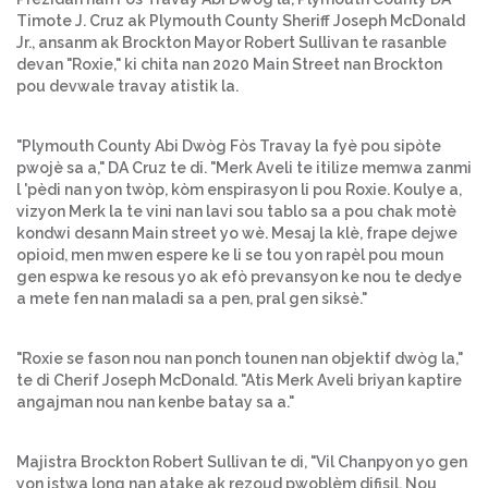
Timote J. Cruz ak Plymouth County Sheriff Joseph McDonald
Jr., ansanm ak Brockton Mayor Robert Sullivan te rasanble
devan "Roxie," ki chita nan 2020 Main Street nan Brockton
pou devwale travay atistik la.
"Plymouth County Abi Dwòg Fòs Travay la fyè pou sipòte
pwojè sa a," DA Cruz te di. "Merk Aveli te itilize memwa zanmi
l 'pèdi nan yon twòp, kòm enspirasyon li pou Roxie. Koulye a,
vizyon Merk la te vini nan lavi sou tablo sa a pou chak motè
kondwi desann Main street yo wè. Mesaj la klè, frape dejwe
opioid, men mwen espere ke li se tou yon rapèl pou moun
gen espwa ke resous yo ak efò prevansyon ke nou te dedye
a mete fen nan maladi sa a pen, pral gen siksè."
"Roxie se fason nou nan ponch tounen nan objektif dwòg la,"
te di Cherif Joseph McDonald. "Atis Merk Aveli briyan kaptire
angajman nou nan kenbe batay sa a."
Majistra Brockton Robert Sullivan te di, "Vil Chanpyon yo gen
yon istwa long nan atake ak rezoud pwoblèm difisil. Nou