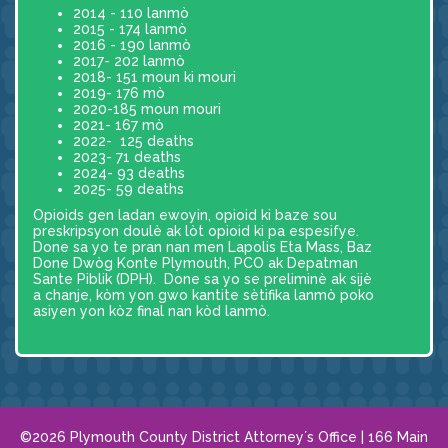
2014 - 110 lanmò
2015 - 174 lanmò
2016 - 190 lanmò
2017- 202 lanmò
2018- 151 moun ki mouri
2019- 176 mò
2020-185 moun mouri
2021- 167 mò
2022- 125 deaths
2023- 71 deaths
2024- 93 deaths
2025- 59 deaths
Opioids gen ladan ewoyin, opioid ki baze sou
preskripsyon doulè ak lòt opioid ki pa espesifye.
Done sa yo te pran nan men Lapolis Eta Mass, Baz
Done Dwòg Konte Plymouth, PCO ak Depatman
Sante Piblik (DPH). Done sa yo se preliminè ak sijè
a chanje, kòm yon gwo kantite sètifika lanmò poko
asiyen yon kòz final nan kòd lanmò.
©2026 Plymouth County District Attorney´s Office | 166 Main