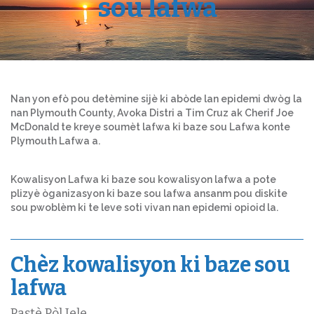
sou lafwa
Nan yon efò pou detèmine sijè ki abòde lan epidemi dwòg la
nan Plymouth County, Avoka Distri a Tim Cruz ak Cherif Joe
McDonald te kreye soumèt lafwa ki baze sou Lafwa konte
Plymouth Lafwa a.
Kowalisyon Lafwa ki baze sou kowalisyon lafwa a pote
plizyè òganizasyon ki baze sou lafwa ansanm pou diskite
sou pwoblèm ki te leve soti vivan nan epidemi opioid la.
Chèz kowalisyon ki baze sou
lafwa
Pastè Pòl Jele