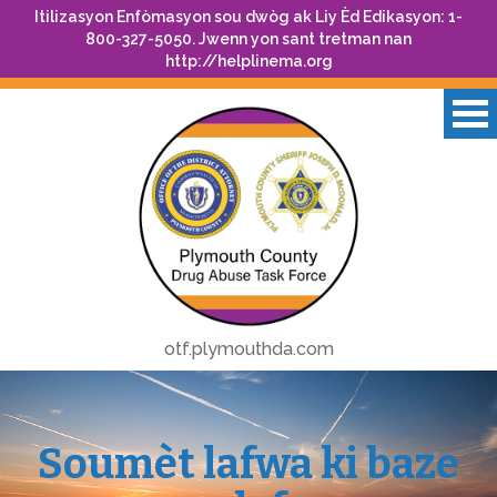
Itilizasyon Enfòmasyon sou dwòg ak Liy Èd Edikasyon: 1-
800-327-5050. Jwenn yon sant tretman nan
http://helplinema.org
otf.plymouthda.com
Soumèt lafwa ki baze