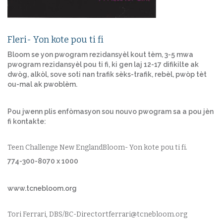
Fleri- Yon kote pou ti fi
Bloom se yon pwogram rezidansyèl kout tèm, 3-5 mwa
pwogram rezidansyèl pou ti fi, ki gen laj 12-17 difikilte ak
dwòg, alkòl, sove soti nan trafik sèks-trafik, rebèl, pwòp tèt
ou-mal ak pwoblèm.
Pou jwenn plis enfòmasyon sou nouvo pwogram sa a pou jèn
fi kontakte:
Teen Challenge New EnglandBloom- Yon kote pou ti fi.
774-300-8070 x 1000
www.tcnebloom.org
Tori Ferrari, DBS/BC-Directortferrari@tcnebloom.org