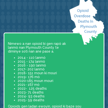
Nimewo a nan opioid ki gen rapò ak
lanmò nan Plymouth County te
diminye soti nan ane pase a.
2014 - 110 lanmò
2015 - 174 lanmò
2016 - 190 lanmò
2017- 202 lanmò
2018- 151 moun ki mouri
2019- 176 mò
2020-185 moun mouri
2021- 167 mò
2022- 125 deaths
2023- 71 deaths
2024- 93 deaths
2025- 59 deaths
Opioids gen ladan ewoyin, opioid ki baze sou