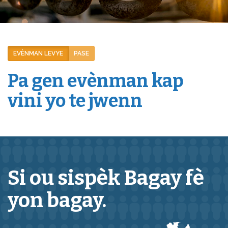
EVÈNMAN LEVYE
PASE
Pa gen evènman kap
vini yo te jwenn
Si ou sispèk
Bagay
fè
yon bagay.