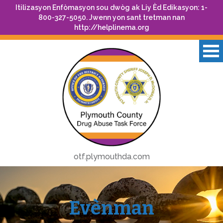
Itilizasyon Enfòmasyon sou dwòg ak Liy Èd Edikasyon: 1-
800-327-5050. Jwenn yon sant tretman nan
http://helplinema.org
otf.plymouthda.com
Evènman