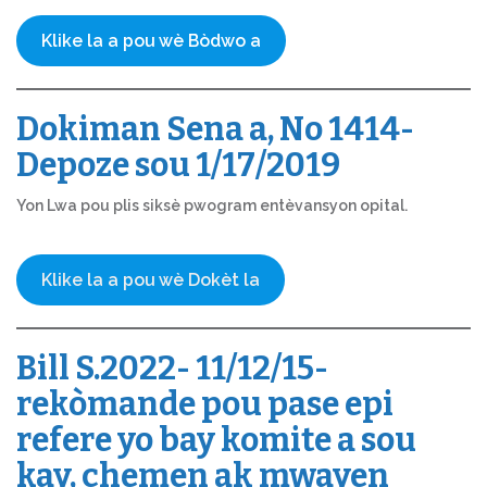
Klike la a pou wè Bòdwo a
Dokiman Sena a, No 1414-
Depoze sou 1/17/2019
Yon Lwa pou plis siksè pwogram entèvansyon opital.
Klike la a pou wè Dokèt la
Bill S.2022- 11/12/15-
rekòmande pou pase epi
refere yo bay komite a sou
kay, chemen ak mwayen