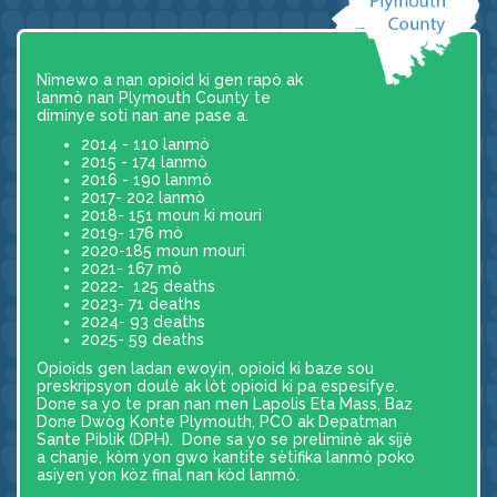
Nimewo a nan opioid ki gen rapò ak
lanmò nan Plymouth County te
diminye soti nan ane pase a.
2014 - 110 lanmò
2015 - 174 lanmò
2016 - 190 lanmò
2017- 202 lanmò
2018- 151 moun ki mouri
2019- 176 mò
2020-185 moun mouri
2021- 167 mò
2022- 125 deaths
2023- 71 deaths
2024- 93 deaths
2025- 59 deaths
Opioids gen ladan ewoyin, opioid ki baze sou
preskripsyon doulè ak lòt opioid ki pa espesifye.
Done sa yo te pran nan men Lapolis Eta Mass, Baz
Done Dwòg Konte Plymouth, PCO ak Depatman
Sante Piblik (DPH). Done sa yo se preliminè ak sijè
a chanje, kòm yon gwo kantite sètifika lanmò poko
asiyen yon kòz final nan kòd lanmò.