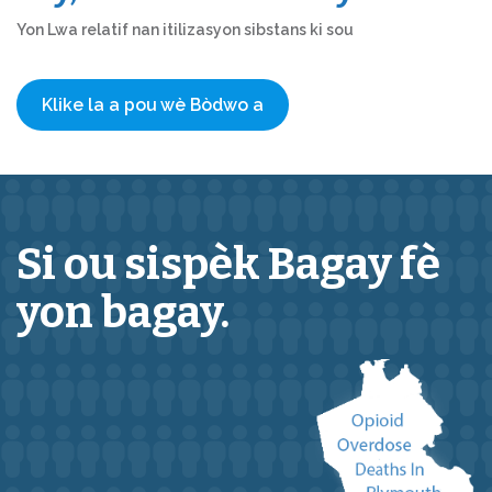
Yon Lwa relatif nan itilizasyon sibstans ki sou
Klike la a pou wè Bòdwo a
Si ou sispèk
Bagay
fè
yon bagay.