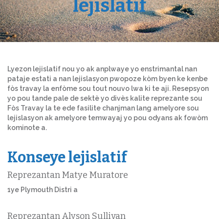
lejislatif
Lyezon lejislatif nou yo ak anplwaye yo enstrimantal nan
pataje estati a nan lejislasyon pwopoze kòm byen ke kenbe
fòs travay la enfòme sou tout nouvo lwa ki te aji. Resepsyon
yo pou tande pale de sektè yo divès kalite reprezante sou
Fòs Travay la te ede fasilite chanjman lang amelyore sou
lejislasyon ak amelyore temwayaj yo pou odyans ak fowòm
kominote a.
Konseye lejislatif
Reprezantan Matye Muratore
1ye Plymouth Distri a
Reprezantan Alyson Sullivan