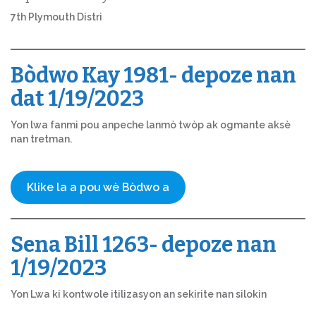
7th Plymouth Distri
Bòdwo Kay 1981- depoze nan
dat 1/19/2023
Yon lwa fanmi pou anpeche lanmò twòp ak ogmante aksè
nan tretman.
Klike la a pou wè Bòdwo a
Sena Bill 1263- depoze nan
1/19/2023
Yon Lwa ki kontwole itilizasyon an sekirite nan silokin