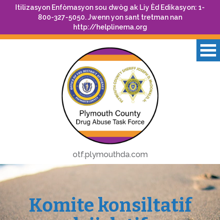
Itilizasyon Enfòmasyon sou dwòg ak Liy Èd Edikasyon: 1-
800-327-5050. Jwenn yon sant tretman nan
http://helplinema.org
otf.plymouthda.com
Komite konsiltatif