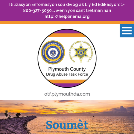
Itilizasyon Enfòmasyon sou dwòg ak Liy Èd Edikasyon: 1-
800-327-5050. Jwenn yon sant tretman nan
http://helplinema.org
otf.plymouthda.com
Soumèt