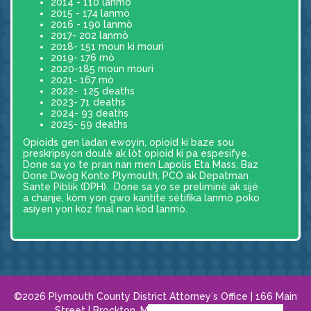
2014 - 110 lanmò
2015 - 174 lanmò
2016 - 190 lanmò
2017- 202 lanmò
2018- 151 moun ki mouri
2019- 176 mò
2020-185 moun mouri
2021- 167 mò
2022- 125 deaths
2023- 71 deaths
2024- 93 deaths
2025- 59 deaths
Opioids gen ladan ewoyin, opioid ki baze sou
preskripsyon doulè ak lòt opioid ki pa espesifye.
Done sa yo te pran nan men Lapolis Eta Mass, Baz
Done Dwòg Konte Plymouth, PCO ak Depatman
Sante Piblik (DPH). Done sa yo se preliminè ak sijè
a chanje, kòm yon gwo kantite sètifika lanmò poko
asiyen yon kòz final nan kòd lanmò.
©2026 Plymouth County District Attorney´s Office | 166 Main
Street | Brockton, MA 02301 |
508.584.8120