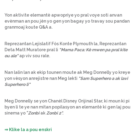
Yon aktivite elemantè apwopriye yo pral voye soti anvan
evènman an pou jèn yo gen yon bagay yo travay sou pandan
granmoaj koute Q&A a.
Reprezantan Lejislatif Fòs Konte Plymouth la, Reprezantan
Deta Matt Muratore pral li
"Mama Paca: Kè mwen pa pral kite
ou ale"
ap viv sou rale.
Nan lalin lan ak ekip tounen moute ak Meg Donnelly yo kreye
yon vèsyon anrejistre nan Meg lekti
"Sam Superhero a ak lavi
Superhero li"
Meg Donnelly se yon Chanèl Disney Orijinal Star, ki moun ki pi
byen li te ye nan mitan popilasyon an elemantè ki gen laj pou
sinema yo "
Zonbi
ak
Zonbi 2".
⇒
Klike la a pou enskri