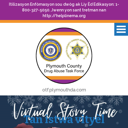
Itilizasyon Enfòmasyon sou dwòg ak Liy Èd Edikasyon: 1-
800-327-5050. Jwenn yon sant tretman nan
http://helplinema.org
otf.plymouthda.com
Tan istwa vityèl