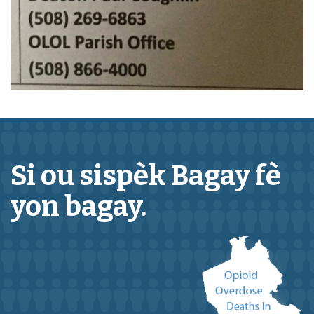
Si ou sispèk
Bagay
fè
yon bagay.