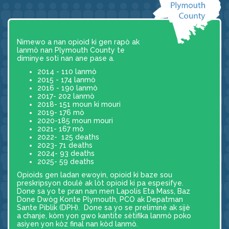
Nimewo a nan opioid ki gen rapò ak
lanmò nan Plymouth County te
diminye soti nan ane pase a.
2014 - 110 lanmò
2015 - 174 lanmò
2016 - 190 lanmò
2017- 202 lanmò
2018- 151 moun ki mouri
2019- 176 mò
2020-185 moun mouri
2021- 167 mò
2022- 125 deaths
2023- 71 deaths
2024- 93 deaths
2025- 59 deaths
Opioids gen ladan ewoyin, opioid ki baze sou
preskripsyon doulè ak lòt opioid ki pa espesifye.
Done sa yo te pran nan men Lapolis Eta Mass, Baz
Done Dwòg Konte Plymouth, PCO ak Depatman
Sante Piblik (DPH). Done sa yo se preliminè ak sijè
a chanje, kòm yon gwo kantite sètifika lanmò poko
asiyen yon kòz final nan kòd lanmò.