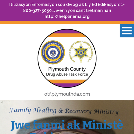
Itilizasyon Enfòmasyon sou dwòg ak Liy Èd Edikasyon: 1-
800-327-5050. Jwenn yon sant tretman nan
http://helplinema.org
otf.plymouthda.com
Jwe fanmi ak Ministè