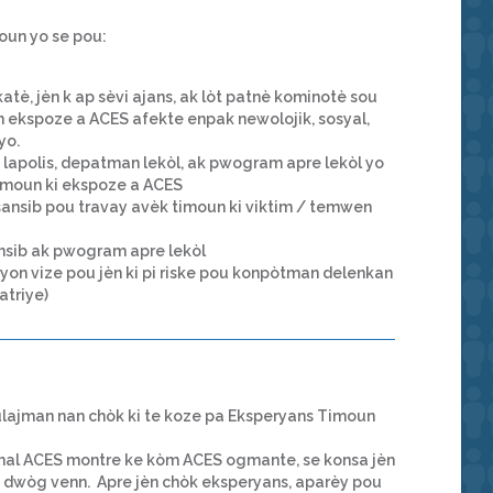
moun yo se pou:
katè, jèn k ap sèvi ajans, ak lòt patnè kominotè sou
n ekspoze a ACES afekte enpak newolojik, sosyal,
yo.
 lapolis, depatman lekòl, ak pwogram apre lekòl yo
imoun ki ekspoze a ACES
ansib pou travay avèk timoun ki viktim / temwen
nsib ak pwogram apre lekòl
n vize pou jèn ki pi riske pou konpòtman delenkan
atriye)
ulajman nan chòk ki te koze pa Eksperyans Timoun
rijinal ACES montre ke kòm ACES ogmante, se konsa jèn
kou dwòg venn. Apre jèn chòk eksperyans, aparèy pou