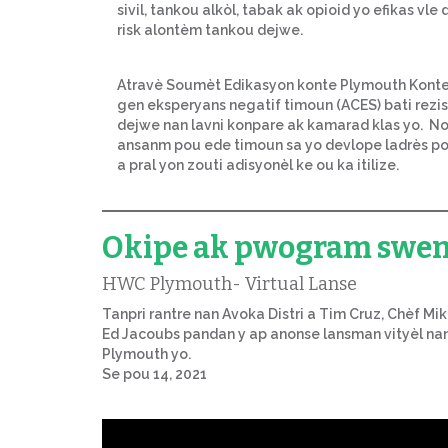
sivil, tankou alkòl, tabak ak opioid yo efikas 
risk alontèm tankou dejwe.
Atravè Soumèt Edikasyon konte Plymouth Konte
gen eksperyans negatif timoun (ACES) bati rezis
dejwe nan lavni konpare ak kamarad klas yo. N
ansanm pou ede timoun sa yo devlope ladrès pou 
a pral yon zouti adisyonèl ke ou ka itilize.
Okipe ak pwogram swe
HWC Plymouth- Virtual Lanse
Tanpri rantre nan Avoka Distri a Tim Cruz, Chèf Mi
Ed Jacoubs pandan y ap anonse lansman vityèl na
Plymouth yo.
Se pou 14, 2021