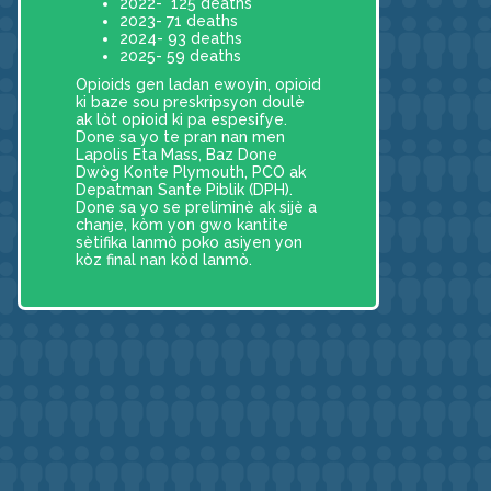
2022- 125 deaths
2023- 71 deaths
2024- 93 deaths
2025- 59 deaths
Opioids gen ladan ewoyin, opioid
ki baze sou preskripsyon doulè
ak lòt opioid ki pa espesifye.
Done sa yo te pran nan men
Lapolis Eta Mass, Baz Done
Dwòg Konte Plymouth, PCO ak
Depatman Sante Piblik (DPH).
Done sa yo se preliminè ak sijè a
chanje, kòm yon gwo kantite
sètifika lanmò poko asiyen yon
kòz final nan kòd lanmò.