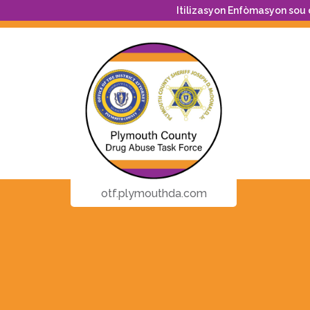
Itilizasyon Enfòmasyon sou
otf.plymouthda.com