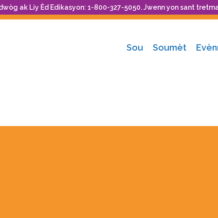
 dwòg ak Liy Èd Edikasyon: 1-800-327-5050. Jwenn yon sant tretm
Sou
Soumèt
Evè