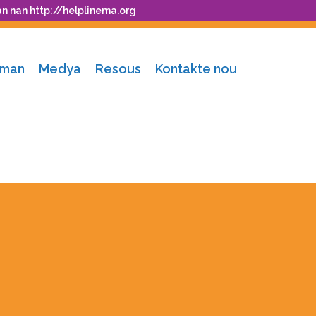
an nan
http://helplinema.org
nman
Medya
Resous
Kontakte nou