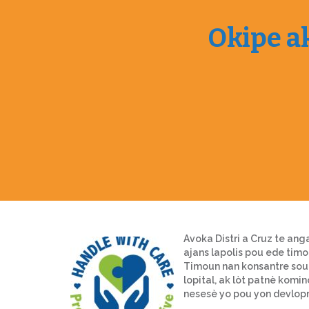
Okipe ak
Avoka Distri a Cruz te ang
ajans lapolis pou ede timo
Timoun nan konsantre sou t
lopital, ak lòt patnè komi
nesesè yo pou yon devlopm