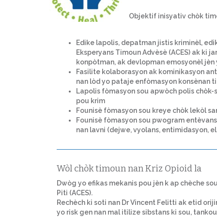
Objektif inisyativ chòk ti
Edike lapolis, depatman jistis kriminèl, edi
Eksperyans Timoun Advèsè (ACES) ak ki ja
konpòtman, ak devlopman emosyonèl jèn 
Fasilite kolaborasyon ak kominikasyon ant
nan lòd yo pataje enfòmasyon konsènan t
Lapolis fòmasyon sou apwòch polis chòk-s
pou krim
Founisè fòmasyon sou kreye chòk lekòl sa
Founisè fòmasyon sou pwogram entèvansyo
nan lavni (dejwe, vyolans, entimidasyon, el
Wòl chòk timoun nan Kriz Opioid la
Dwòg yo efikas mekanis pou jèn k ap chèche so
Piti (ACES).
Rechèch ki soti nan Dr Vincent Felitti ak etid o
yo risk gen nan mal itilize sibstans ki sou, tan