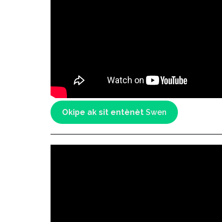
Okipe ak
sit entènèt
Swen