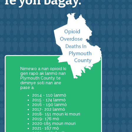
fè yon bagay.
Nimewo a nan opioid ki
gen rapò ak lanmò nan
Plymouth County te
diminye soti nan ane
pase a.
2014 - 110 lanmò
2015 - 174 lanmò
2016 - 190 lanmò
2017- 202 lanmò
2018- 151 moun ki mouri
2019- 176 mò
2020-185 moun mouri
2021- 167 mò