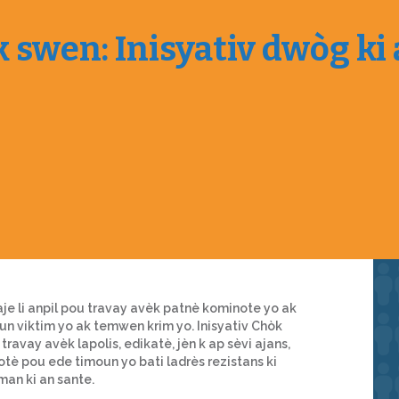
 swen: Inisyativ dwòg ki
aje li anpil pou travay avèk patnè kominote yo ak
un viktim yo ak temwen krim yo. Inisyativ Chòk
ravay avèk lapolis, edikatè, jèn k ap sèvi ajans,
notè pou ede timoun yo bati ladrès rezistans ki
an ki an sante.