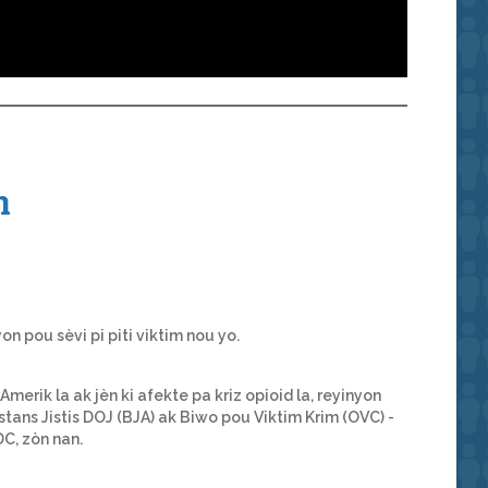
n
on pou sèvi pi piti viktim nou yo.
merik la ak jèn ki afekte pa kriz opioid la, reyinyon
ans Jistis DOJ (BJA) ak Biwo pou Viktim Krim (OVC) -
C, zòn nan.