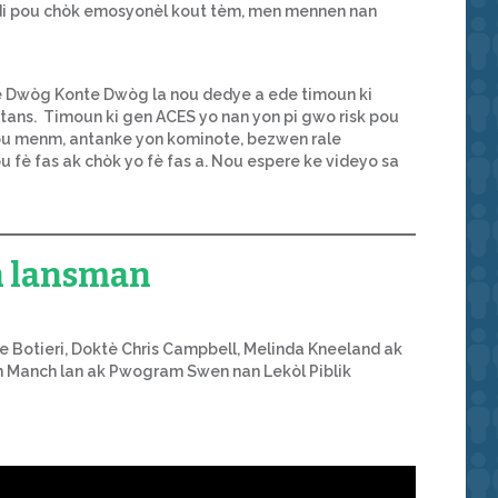
vle di pou chòk emosyonèl kout tèm, men mennen nan
 Dwòg Konte Dwòg la nou dedye a ede timoun ki
tans. Timoun ki gen ACES yo nan yon pi gwo risk pou
ou menm, antanke yon kominote, bezwen rale
fè fas ak chòk yo fè fas a. Nou espere ke videyo sa
n lansman
ke Botieri, Doktè Chris Campbell, Melinda Kneeland ak
n Manch lan ak Pwogram Swen nan Lekòl Piblik