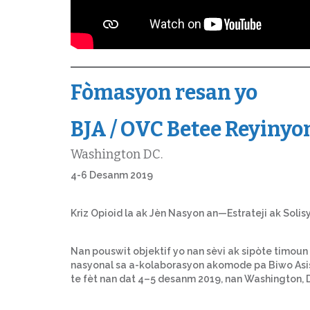
Fòmasyon resan yo
BJA / OVC Betee Reyinyo
Washington DC.
4-6 Desanm 2019
Kriz Opioid la ak Jèn Nasyon an—Estrateji ak Solisy
Nan pouswit objektif yo nan sèvi ak sipòte timoun A
nasyonal sa a-kolaborasyon akomode pa Biwo Asist
te fèt nan dat 4–5 desanm 2019, nan Washington, D