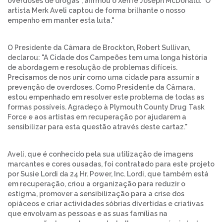
overdoses de drogas", afirmou o Xerife Joseph McDonald. "O
artista Merk Aveli captou de forma brilhante o nosso
empenho em manter esta luta."
O Presidente da Câmara de Brockton, Robert Sullivan,
declarou: "A Cidade dos Campeões tem uma longa história
de abordagem e resolução de problemas difíceis.
Precisamos de nos unir como uma cidade para assumir a
prevenção de overdoses. Como Presidente da Câmara,
estou empenhado em resolver este problema de todas as
formas possíveis. Agradeço à Plymouth County Drug Task
Force e aos artistas em recuperação por ajudarem a
sensibilizar para esta questão através deste cartaz."
Aveli, que é conhecido pela sua utilização de imagens
marcantes e cores ousadas, foi contratado para este projeto
por Susie Lordi da 24 Hr. Power, Inc. Lordi, que também está
em recuperação, criou a organização para reduzir o
estigma, promover a sensibilização para a crise dos
opiáceos e criar actividades sóbrias divertidas e criativas
que envolvam as pessoas e as suas famílias na