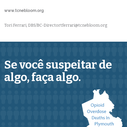
www.tcnebloom.org
Tori Ferrari, DBS/BC-Directortferrari@tcnebloom.org
Se você suspeitar de
algo,
faça algo.