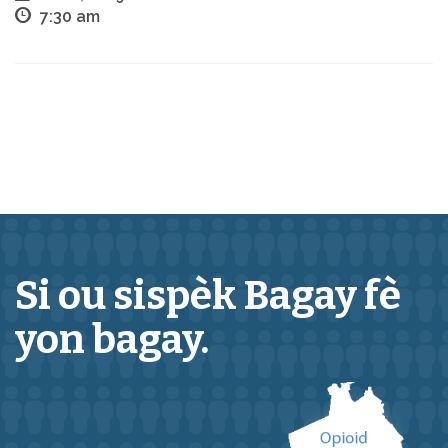
7:30 am
Si ou sispèk
Bagay
fè
yon bagay.