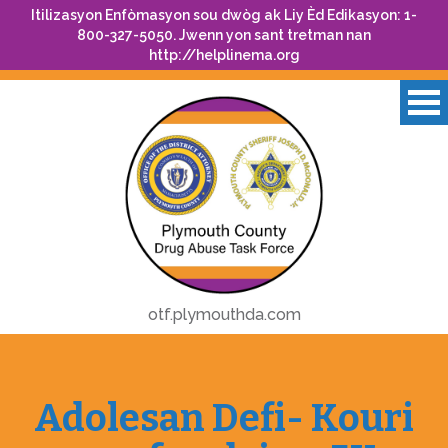
Itilizasyon Enfòmasyon sou dwòg ak Liy Èd Edikasyon: 1-
800-327-5050. Jwenn yon sant tretman nan
http://helplinema.org
otf.plymouthda.com
Adolesan Defi- Kouri