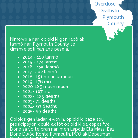
Nimewo a nan opioid ki gen rapò ak
lanmò nan Plymouth County te
diminye soti nan ane pase a.
2014 - 110 lanmò
2015 - 174 lanmò
2016 - 190 lanmò
2017- 202 lanmò
2018- 151 moun ki mouri
2019- 176 mò
2020-185 moun mouri
2021- 167 mò
2022- 125 deaths
2023- 71 deaths
2024- 93 deaths
2025- 59 deaths
Opioids gen ladan ewoyin, opioid ki baze sou
preskripsyon doulè ak lòt opioid ki pa espesifye.
Done sa yo te pran nan men Lapolis Eta Mass, Baz
Done Dwòg Konte Plymouth, PCO ak Depatman