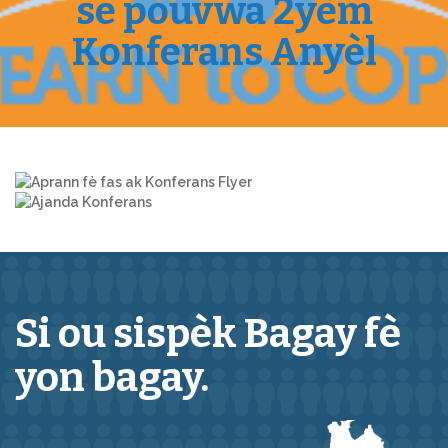
se pouvwa 2yèm
Konferans Anyèl
Si ou sispèk
Bagay
fè
yon bagay.