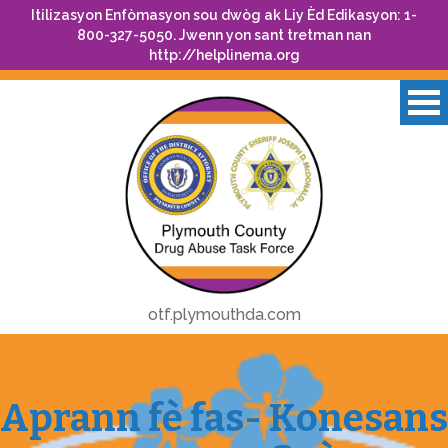
Itilizasyon Enfòmasyon sou dwòg ak Liy Èd Edikasyon: 1-
800-327-5050. Jwenn yon sant tretman nan
http://helplinema.org
otf.plymouthda.com
Aprann fè fas- Konesans