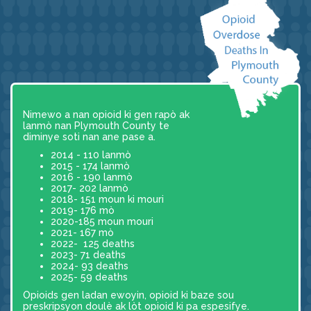
Nimewo a nan opioid ki gen rapò ak
lanmò nan Plymouth County te
diminye soti nan ane pase a.
2014 - 110 lanmò
2015 - 174 lanmò
2016 - 190 lanmò
2017- 202 lanmò
2018- 151 moun ki mouri
2019- 176 mò
2020-185 moun mouri
2021- 167 mò
2022- 125 deaths
2023- 71 deaths
2024- 93 deaths
2025- 59 deaths
Opioids gen ladan ewoyin, opioid ki baze sou
preskripsyon doulè ak lòt opioid ki pa espesifye.