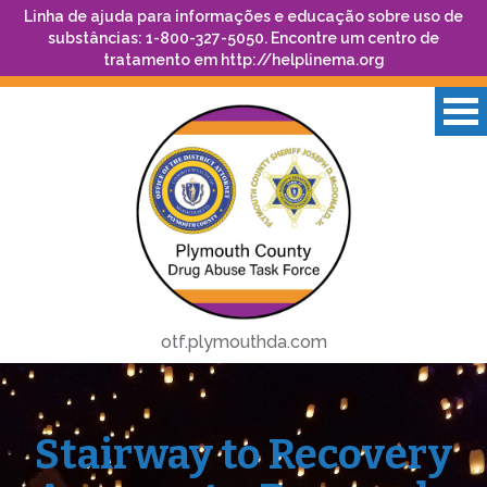
Linha de ajuda para informações e educação sobre uso de
substâncias: 1-800-327-5050. Encontre um centro de
tratamento em
http://helplinema.org
otf.plymouthda.com
Stairway to Recovery