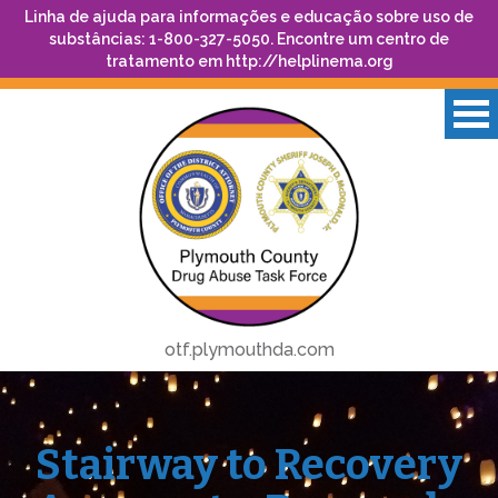
Linha de ajuda para informações e educação sobre uso de
substâncias: 1-800-327-5050. Encontre um centro de
tratamento em
http://helplinema.org
otf.plymouthda.com
Stairway to Recovery