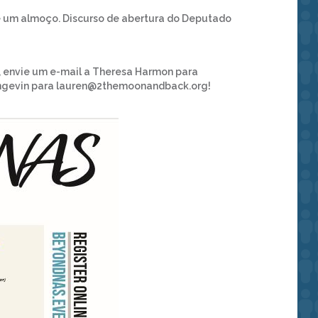
 um almoço. Discurso de abertura do Deputado
o, envie um e-mail a Theresa Harmon para
gevin para lauren@2themoonandback.org!