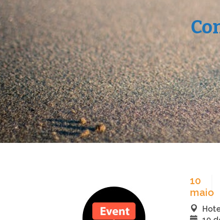
Co
10
maio
Hote
10 d