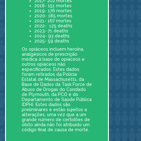
2017- 202 mortes
2018- 151 mortes
2019- 176 mortes
2020- 185 mortes
2021- 167 mortes
2022- 125 deaths
2023- 71 deaths
2024- 93 deaths
2025- 59 deaths
Os opiáceos incluem heroína,
analgésicos de prescrição
médica à base de opiáceos e
outros opiáceos não
especificados. Estes dados
foram retirados da Polícia
Estatal de Massachusetts, da
Base de Dados da Task Force de
Abuso de Drogas do Condado
de Plymouth, da PCO e do
Departamento de Saúde Pública
(DPH). Estes dados são
preliminares e estão sujeitos a
alterações, uma vez que a um
grande número de certidões de
óbito ainda não foi atribuído um
código final de causa de morte.