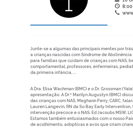
8:00
www
Junte-se a algumas das principais mentes por trá
a crianças nascidas com Síndrome de Abstinência
para famílias que cuidam de crianças com NAS, 
comportamental, professores, enfermeiras, pedia
da primeira infância, ...
A Dra. Elisa Wachman (BMC) e o Dr. Grossman (Yale
apresentação. A Dr.ª Marilyn Augustyn (BMC) disc
das crianças com NAS. Meghann Perry, CARC, falar
Lauren Langevin, RN da So Bay Early Intervention,
intervenção precoce e o NAS. Ed Jacoubs MSW, LI
Estamos também entusiasmados com o nosso Paine
de acolhimento, adoptivas e avós que criam cria