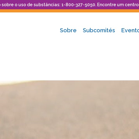
 sobre o uso de substâncias: 1-800-327-5050. Encontre um centr
Sobre
Subcomités
Event