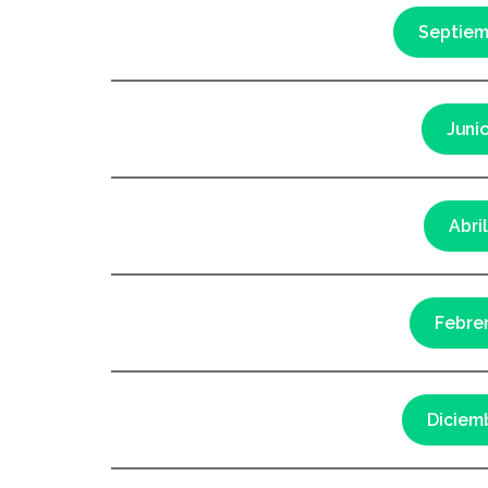
Septiem
Juni
Abri
Febre
Diciem