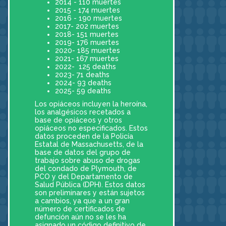
2014 - 110 muertes
2015 - 174 muertes
2016 - 190 muertes
2017- 202 muertes
2018- 151 muertes
2019- 176 muertes
2020- 185 muertes
2021- 167 muertes
2022- 125 deaths
2023- 71 deaths
2024- 93 deaths
2025- 59 deaths
Los opiáceos incluyen la heroína,
los analgésicos recetados a
base de opiáceos y otros
opiáceos no especificados. Estos
datos proceden de la Policía
Estatal de Massachusetts, de la
base de datos del grupo de
trabajo sobre abuso de drogas
del condado de Plymouth, de
PCO y del Departamento de
Salud Pública (DPH). Estos datos
son preliminares y están sujetos
a cambios, ya que a un gran
número de certificados de
defunción aún no se les ha
asignado un código definitivo de