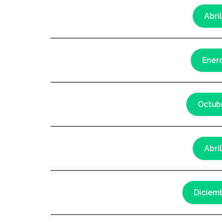
Abri
Ener
Octub
Abri
Diciem