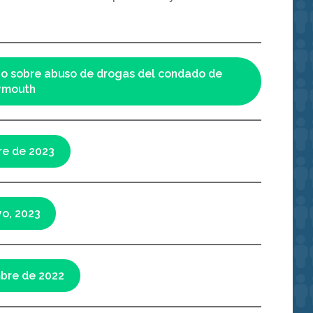
ajo sobre abuso de drogas del condado de
ymouth
re de 2023
o, 2023
bre de 2022