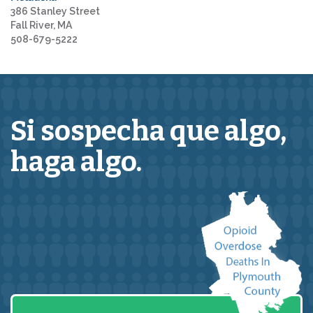
386 Stanley Street
Fall River, MA
508-679-5222
Si sospecha que
algo,
haga algo.