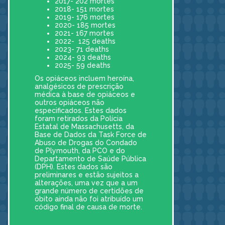
2017- 202 mortes
2018- 151 mortes
2019- 176 mortes
2020- 185 mortes
2021- 167 mortes
2022- 125 deaths
2023- 71 deaths
2024- 93 deaths
2025- 59 deaths
Os opiáceos incluem heroína,
analgésicos de prescrição
médica à base de opiáceos e
outros opiáceos não
especificados. Estes dados
foram retirados da Polícia
Estatal de Massachusetts, da
Base de Dados da Task Force de
Abuso de Drogas do Condado
de Plymouth, da PCO e do
Departamento de Saúde Pública
(DPH). Estes dados são
preliminares e estão sujeitos a
alterações, uma vez que a um
grande número de certidões de
óbito ainda não foi atribuído um
código final de causa de morte.