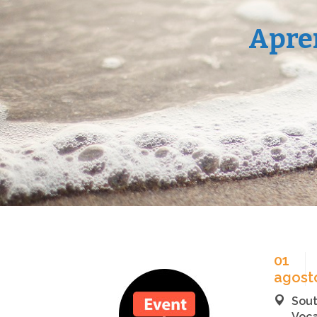
Apren
01
agost
Sout
Voca