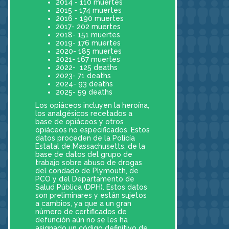
2014 - 110 muertes
2015 - 174 muertes
2016 - 190 muertes
2017- 202 muertes
2018- 151 muertes
2019- 176 muertes
2020- 185 muertes
2021- 167 muertes
2022- 125 deaths
2023- 71 deaths
2024- 93 deaths
2025- 59 deaths
Los opiáceos incluyen la heroína,
los analgésicos recetados a
base de opiáceos y otros
opiáceos no especificados. Estos
datos proceden de la Policía
Estatal de Massachusetts, de la
base de datos del grupo de
trabajo sobre abuso de drogas
del condado de Plymouth, de
PCO y del Departamento de
Salud Pública (DPH). Estos datos
son preliminares y están sujetos
a cambios, ya que a un gran
número de certificados de
defunción aún no se les ha
asignado un código definitivo de