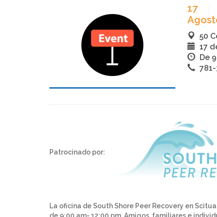
17
Agost
50 C
17 d
De 9
781-
Patrocinado por:
La oficina de South Shore Peer Recovery en Scitua
de 9:00 am- 12:00 pm. Amigos, familiares e indiv