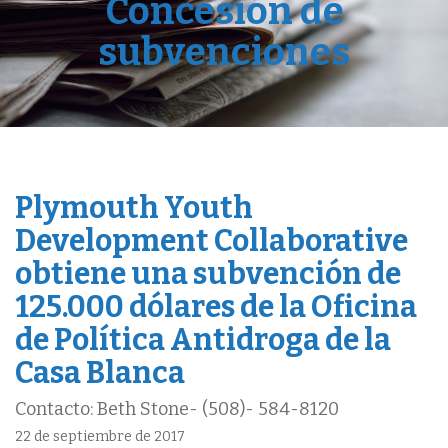
Concesión de
subvenciones
Plymouth Youth
Development Collaborative
obtiene una subvención de
125.000 dólares de la Oficina
de Política Antidroga de la
Casa Blanca
Contacto: Beth Stone- (508)- 584-8120
22 de septiembre de 2017